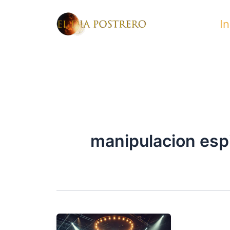
Skip
In
to
content
manipulacion espi