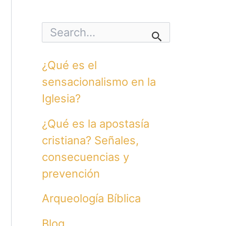
S
e
a
r
¿Qué es el
c
h
sensacionalismo en la
f
o
Iglesia?
r
:
¿Qué es la apostasía
cristiana? Señales,
consecuencias y
prevención
Arqueología Bíblica
Blog