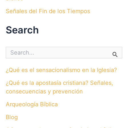
Señales del Fin de los Tiempos
Search
S
e
a
r
¿Qué es el sensacionalismo en la Iglesia?
c
h
¿Qué es la apostasía cristiana? Señales,
f
o
consecuencias y prevención
r
:
Arqueología Bíblica
Blog